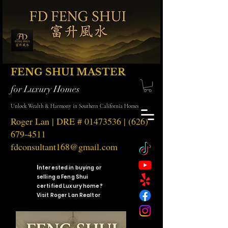
FENG SHUI MASTER
for Luxury Homes
Unlock Wealth & Harmony in Southern California Homes
Roger Lan | DRE #
01473536
|
(626)
679-4511
fdconsultant168@gmail.com
I
nterested in buying or
selling a Feng Shui
certified Luxury home?
Visit Roger Lan Realtor