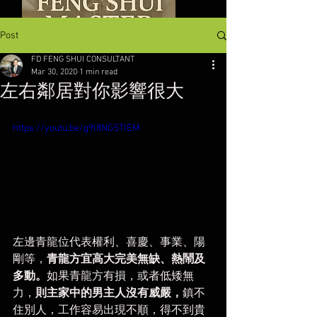
Post
FD FENG SHUI CONSULTANT
Mar 30, 2020
1 min read
左右鄰居對你影響很大
https://youtu.be/g9l8NG5TlEM
左邊青龍位代表權利、喜慶、事業、陽
剛等，
青龍方宜高大完美無缺、熱鬧及
多動。
如果青龍方有損，或者低矮無
力，
則主家中的男主人沒有威嚴，
鎮不
住別人，工作容易出現不順，得不到貴