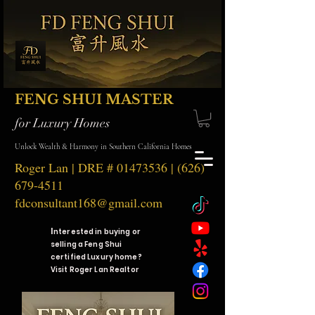
FENG SHUI MASTER
for Luxury Homes
Unlock Wealth & Harmony in Southern California Homes
Roger Lan | DRE #
01473536
|
(626)
679-4511
fdconsultant168@gmail.com
I
nterested in buying or
selling a Feng Shui
certified Luxury home?
Visit Roger Lan Realtor